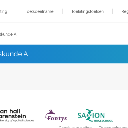
ting
Toetsdeelname
Toelatingstoetsen
Reg
iskunde A
iskunde A