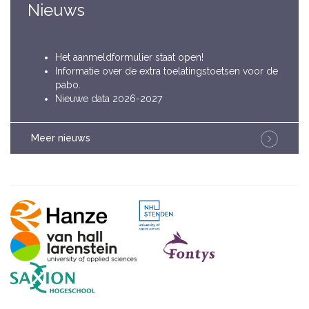
Nieuws
Het aanmeldformulier staat open!
Informatie over de extra toelatingstoetsen voor de
pabo.
Nieuwe data 2026-2027
Meer nieuws