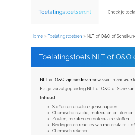
Toelatingstoetsen.nl
Check je toela
Home
»
Toelatingstoetsen
»
NLT of O&O of Scheikun
Toelatingstoets NLT of O&O 
NLT en O&O zijn eindexamenvakken, maar worden
Eist je vervolgopleiding NLT of O&O of Scheiku
Inhoud
Stoffen en enkele eigenschappen
Chemische reactie, moleculen en atomen
Zouten, metalen en moleculaire stoffen
Bindingen en reacties van moleculaire sto
Chemisch rekenen