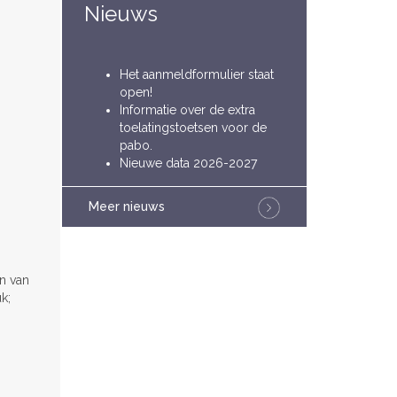
Nieuws
Het aanmeldformulier staat
open!
Informatie over de extra
toelatingstoetsen voor de
pabo.
Nieuwe data 2026-2027
Meer nieuws
n van
k;