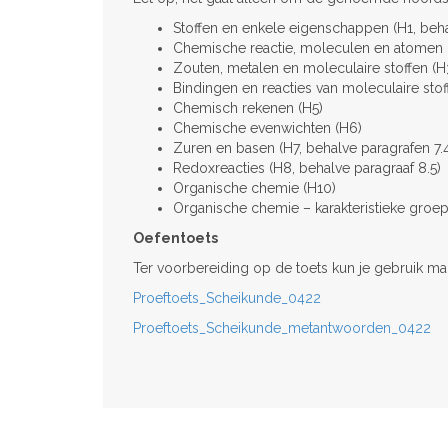
Stoffen en enkele eigenschappen (H1, beha
Chemische reactie, moleculen en atomen 
Zouten, metalen en moleculaire stoffen (H
Bindingen en reacties van moleculaire sto
Chemisch rekenen (H5)
Chemische evenwichten (H6)
Zuren en basen (H7, behalve paragrafen 7.4,
Redoxreacties (H8, behalve paragraaf 8.5)
Organische chemie (H10)
Organische chemie – karakteristieke groepe
Oefentoets
Ter voorbereiding op de toets kun je gebruik m
Proeftoets_Scheikunde_0422
Proeftoets_Scheikunde_metantwoorden_0422