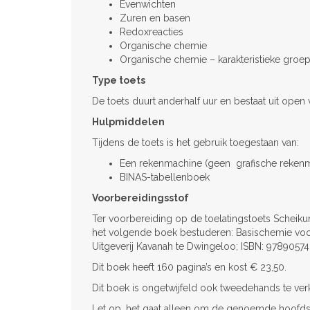
Evenwichten
Zuren en basen
Redoxreacties
Organische chemie
Organische chemie – karakteristieke groe
Type toets
De toets duurt anderhalf uur en bestaat uit open
Hulpmiddelen
Tijdens de toets is het gebruik toegestaan van:
Een rekenmachine (geen grafische reken
BINAS-tabellenboek
Voorbereidingsstof
Ter voorbereiding op de toelatingstoets Schei
het volgende boek bestuderen: Basischemie voor 
Uitgeverij Kavanah te Dwingeloo; ISBN: 9789057
Dit boek heeft 160 pagina’s en kost € 23,50.
Dit boek is ongetwijfeld ook tweedehands te verk
Let op, het gaat alleen om de genoemde hoofdstu