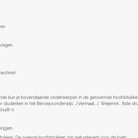
pen
 vragen
machine)
kunde kun je bovenstaande onderwerpen in de genoemde hoofdstukke
studenten in het Beroepsonderwijs; J.Vermaat, J. Weijerink.; 8ste dru
40148-0
rijgen.
kken. De overige hoofdstukken zijn niet relevant voor de toets.