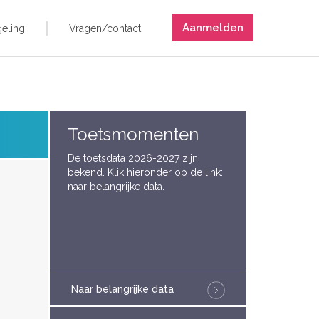
Aanmelden
eling
Vragen/contact
Toetsmomenten
De toetsdata 2026-2027 zijn
bekend. Klik hieronder op de link:
naar belangrijke data.
Naar belangrijke data