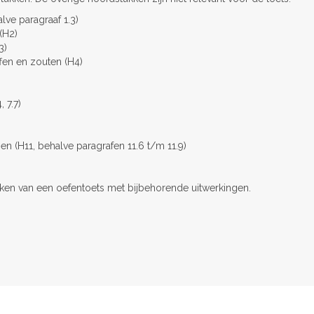
lve paragraaf 1.3)
(H2)
3)
ffen en zouten (H4)
 7.7)
n (H11, behalve paragrafen 11.6 t/m 11.9)
aken van een oefentoets met bijbehorende uitwerkingen.