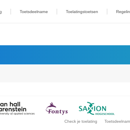
g
Toetsdeelname
Toelatingstoetsen
Regeli
Check je toelating
Toetsdeelna