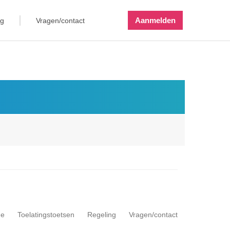
Aanmelden
ng
Vragen/contact
me
Toelatingstoetsen
Regeling
Vragen/contact