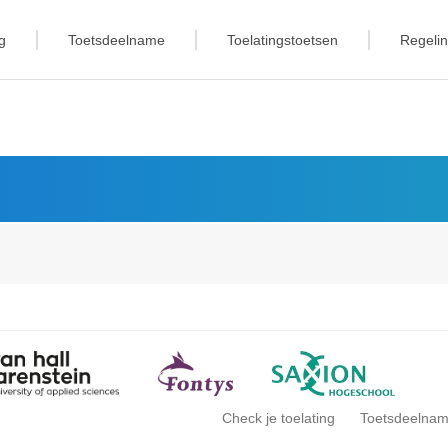
g
Toetsdeelname
Toelatingstoetsen
Regeli
Check je toelating
Toetsdeelna