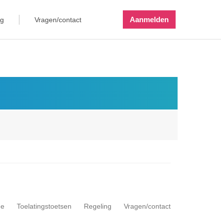
Aanmelden
ng
Vragen/contact
me
Toelatingstoetsen
Regeling
Vragen/contact