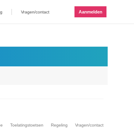
Aanmelden
ng
Vragen/contact
me
Toelatingstoetsen
Regeling
Vragen/contact