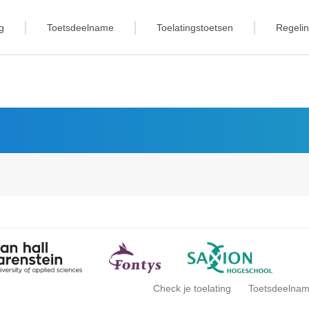
g
Toetsdeelname
Toelatingstoetsen
Regeli
Check je toelating
Toetsdeelna