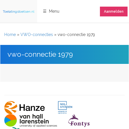
☰ Menu
Toelatingstoetsen.nl
Aanmelden
Home
»
VWO-connecties
»
vwo-connectie 1979
vwo-connectie 1979