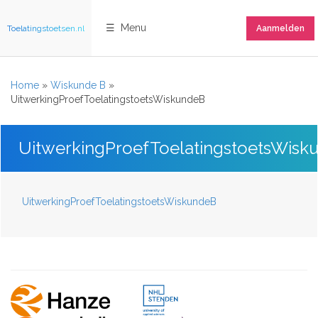
☰ Menu
Toelatingstoetsen.nl
Aanmelden
Home
»
Wiskunde B
»
UitwerkingProefToelatingstoetsWiskundeB
UitwerkingProefToelatingstoetsWisk
UitwerkingProefToelatingstoetsWiskundeB