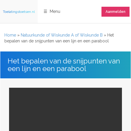
☰ Menu
Toelatingstoetsen.nl
Aanmelden
Home
»
Natuurkunde of Wiskunde A of Wiskunde B
»
Het
bepalen van de snijpunten van een lijn en een parabool
Het bepalen van de snijpunten van
een lijn en een parabool